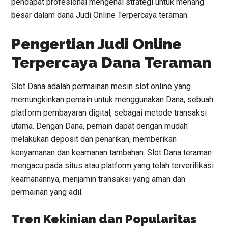
pendapat profesional mengenai strategi untuk menang
besar dalam dana Judi Online Terpercaya teraman.
Pengertian Judi Online
Terpercaya Dana Teraman
Slot Dana adalah permainan mesin slot online yang
memungkinkan pemain untuk menggunakan Dana, sebuah
platform pembayaran digital, sebagai metode transaksi
utama. Dengan Dana, pemain dapat dengan mudah
melakukan deposit dan penarikan, memberikan
kenyamanan dan keamanan tambahan. Slot Dana teraman
mengacu pada situs atau platform yang telah terverifikasi
keamanannya, menjamin transaksi yang aman dan
permainan yang adil.
Tren Kekinian dan Popularitas