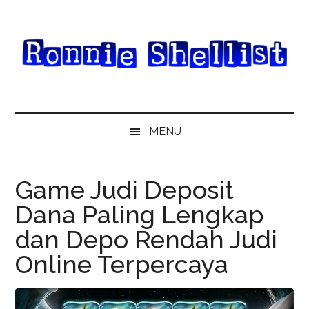
Skip
Skip
Skip
to
to
to
main
secondary
primary
content
menu
sidebar
Ronnie
Bersiaplah
untuk
Shellist
MENU
Petualangan
Slot
Anda
Game Judi Deposit
Dana Paling Lengkap
dan Depo Rendah Judi
Online Terpercaya