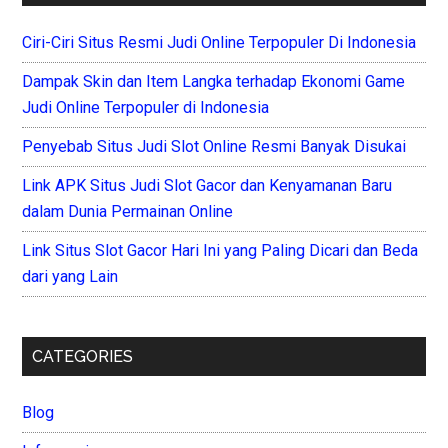
Ciri-Ciri Situs Resmi Judi Online Terpopuler Di Indonesia
Dampak Skin dan Item Langka terhadap Ekonomi Game
Judi Online Terpopuler di Indonesia
Penyebab Situs Judi Slot Online Resmi Banyak Disukai
Link APK Situs Judi Slot Gacor dan Kenyamanan Baru
dalam Dunia Permainan Online
Link Situs Slot Gacor Hari Ini yang Paling Dicari dan Beda
dari yang Lain
CATEGORIES
Blog