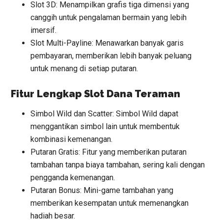
Slot 3D: Menampilkan grafis tiga dimensi yang
canggih untuk pengalaman bermain yang lebih
imersif.
Slot Multi-Payline: Menawarkan banyak garis
pembayaran, memberikan lebih banyak peluang
untuk menang di setiap putaran.
Fitur Lengkap Slot Dana Teraman
Simbol Wild dan Scatter: Simbol Wild dapat
menggantikan simbol lain untuk membentuk
kombinasi kemenangan.
Putaran Gratis: Fitur yang memberikan putaran
tambahan tanpa biaya tambahan, sering kali dengan
pengganda kemenangan.
Putaran Bonus: Mini-game tambahan yang
memberikan kesempatan untuk memenangkan
hadiah besar.