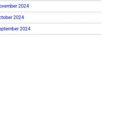
ovember 2024
ctober 2024
eptember 2024