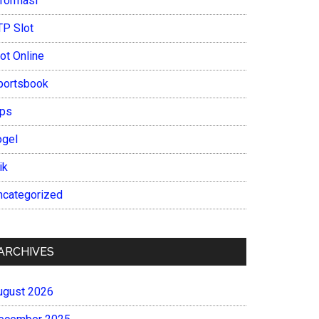
nformasi
TP Slot
ot Online
portsbook
ips
ogel
ik
ncategorized
ARCHIVES
ugust 2026