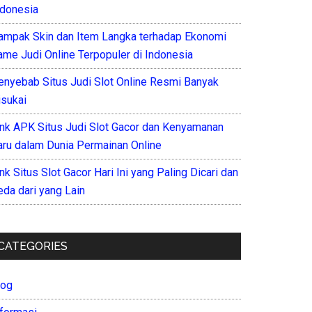
ndonesia
ampak Skin dan Item Langka terhadap Ekonomi
ame Judi Online Terpopuler di Indonesia
enyebab Situs Judi Slot Online Resmi Banyak
isukai
ink APK Situs Judi Slot Gacor dan Kenyamanan
aru dalam Dunia Permainan Online
nk Situs Slot Gacor Hari Ini yang Paling Dicari dan
eda dari yang Lain
CATEGORIES
log