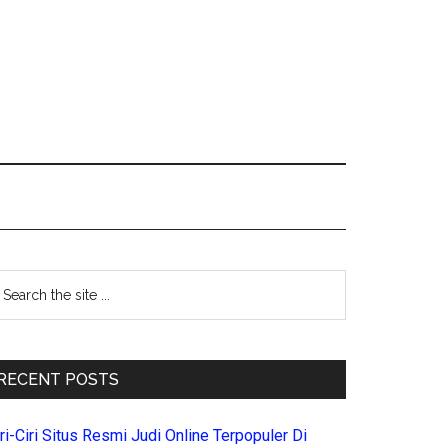
Primary
earch
e
Sidebar
te
RECENT POSTS
ri-Ciri Situs Resmi Judi Online Terpopuler Di