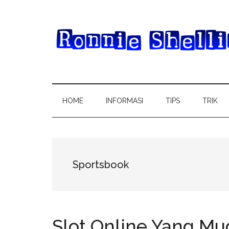
Skip
Skip
Skip
to
to
to
main
secondary
primary
content
menu
sidebar
Ronnie
Bersiaplah
untuk
Shellist
Petualangan
HOME
INFORMASI
TIPS
TRIK
Slot
Anda
Sportsbook
Slot Online Yang M