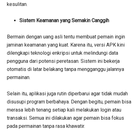
kesulitan.
Sistem Keamanan yang Semakin Canggih
Bermain dengan uang asli tentu membuat pemain ingin
jaminan keamanan yang kuat. Karena itu, versi APK kini
dilengkapi teknologi enkripsi untuk melindungi data
pengguna dari potensi peretasan. Sistem ini bekerja
otomatis di latar belakang tanpa mengganggu jalannya
permainan.
Selain itu, aplikasi juga rutin diperbarui agar tidak mudah
disusupi program berbahaya. Dengan begitu, pemain bisa
merasa lebih tenang setiap kali melakukan login atau
transaksi. Semua ini dilakukan agar pemain bisa fokus
pada permainan tanpa rasa khawatir.