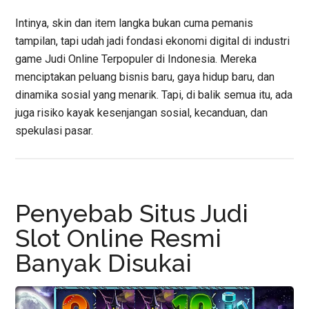
Intinya, skin dan item langka bukan cuma pemanis
tampilan, tapi udah jadi fondasi ekonomi digital di industri
game Judi Online Terpopuler di Indonesia. Mereka
menciptakan peluang bisnis baru, gaya hidup baru, dan
dinamika sosial yang menarik. Tapi, di balik semua itu, ada
juga risiko kayak kesenjangan sosial, kecanduan, dan
spekulasi pasar.
Penyebab Situs Judi
Slot Online Resmi
Banyak Disukai