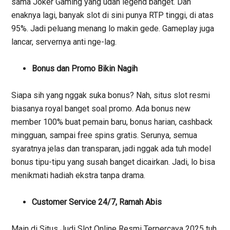
sama Joker Gaming yang udah legend banget. Dan
enaknya lagi, banyak slot di sini punya RTP tinggi, di atas
95%. Jadi peluang menang lo makin gede. Gameplay juga
lancar, servernya anti nge-lag.
Bonus dan Promo Bikin Nagih
Siapa sih yang nggak suka bonus? Nah, situs slot resmi
biasanya royal banget soal promo. Ada bonus new
member 100% buat pemain baru, bonus harian, cashback
mingguan, sampai free spins gratis. Serunya, semua
syaratnya jelas dan transparan, jadi nggak ada tuh model
bonus tipu-tipu yang susah banget dicairkan. Jadi, lo bisa
menikmati hadiah ekstra tanpa drama.
Customer Service 24/7, Ramah Abis
Main di Situs Judi Slot Online Resmi Terpercaya 2025 tuh