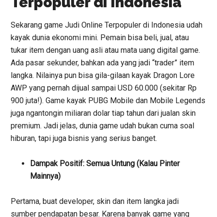
Terpopuler di Indonesia
Sekarang game Judi Online Terpopuler di Indonesia udah
kayak dunia ekonomi mini. Pemain bisa beli, jual, atau
tukar item dengan uang asli atau mata uang digital game.
Ada pasar sekunder, bahkan ada yang jadi “trader” item
langka.
Nilainya pun bisa gila-gilaan kayak Dragon Lore
AWP yang pernah dijual sampai USD 60.000 (sekitar Rp
900 juta!).
Game kayak PUBG Mobile dan Mobile Legends
juga ngantongin miliaran dolar tiap tahun dari jualan skin
premium. Jadi jelas, dunia game udah bukan cuma soal
hiburan, tapi juga bisnis yang serius banget.
Dampak Positif: Semua Untung (Kalau Pinter
Mainnya)
Pertama, buat developer, skin dan item langka jadi
sumber pendapatan besar. Karena banyak game yang