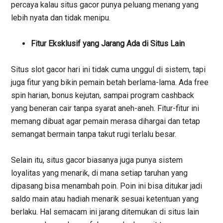
percaya kalau situs gacor punya peluang menang yang
lebih nyata dan tidak menipu.
Fitur Eksklusif yang Jarang Ada di Situs Lain
Situs slot gacor hari ini tidak cuma unggul di sistem, tapi
juga fitur yang bikin pemain betah berlama-lama. Ada free
spin harian, bonus kejutan, sampai program cashback
yang beneran cair tanpa syarat aneh-aneh. Fitur-fitur ini
memang dibuat agar pemain merasa dihargai dan tetap
semangat bermain tanpa takut rugi terlalu besar.
Selain itu, situs gacor biasanya juga punya sistem
loyalitas yang menarik, di mana setiap taruhan yang
dipasang bisa menambah poin. Poin ini bisa ditukar jadi
saldo main atau hadiah menarik sesuai ketentuan yang
berlaku. Hal semacam ini jarang ditemukan di situs lain