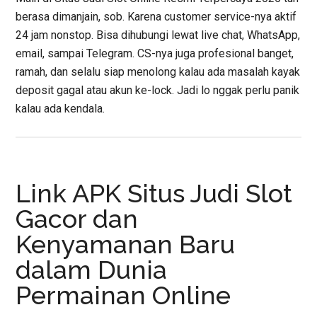
berasa dimanjain, sob. Karena customer service-nya aktif
24 jam nonstop. Bisa dihubungi lewat live chat, WhatsApp,
email, sampai Telegram. CS-nya juga profesional banget,
ramah, dan selalu siap menolong kalau ada masalah kayak
deposit gagal atau akun ke-lock. Jadi lo nggak perlu panik
kalau ada kendala.
Link APK Situs Judi Slot
Gacor dan
Kenyamanan Baru
dalam Dunia
Permainan Online