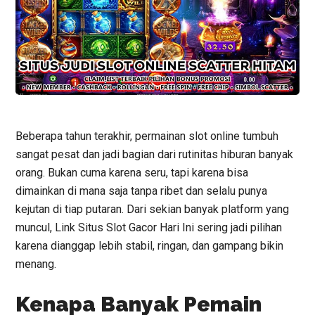
Beberapa tahun terakhir, permainan slot online tumbuh
sangat pesat dan jadi bagian dari rutinitas hiburan banyak
orang. Bukan cuma karena seru, tapi karena bisa
dimainkan di mana saja tanpa ribet dan selalu punya
kejutan di tiap putaran. Dari sekian banyak platform yang
muncul, Link Situs Slot Gacor Hari Ini sering jadi pilihan
karena dianggap lebih stabil, ringan, dan gampang bikin
menang.
Kenapa Banyak Pemain