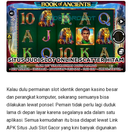
Kalau dulu permainan slot identik dengan kasino besar
dan perangkat komputer, sekarang semuanya bisa
dilakukan lewat ponsel. Pemain tidak perlu lagi duduk
lama di depan layar karena segalanya ada dalam satu
aplikasi. Semua kemudahan itu bisa didapat lewat Link
APK Situs Judi Slot Gacor yang kini banyak digunakan