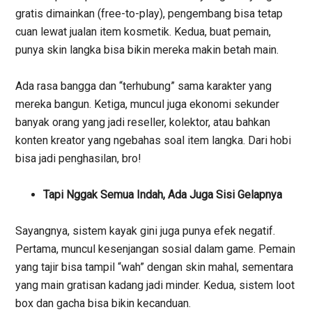
gratis dimainkan (free-to-play), pengembang bisa tetap
cuan lewat jualan item kosmetik.
Kedua, buat pemain,
punya skin langka bisa bikin mereka makin betah main.
Ada rasa bangga dan “terhubung” sama karakter yang
mereka bangun.
Ketiga, muncul juga ekonomi sekunder
banyak orang yang jadi reseller, kolektor, atau bahkan
konten kreator yang ngebahas soal item langka. Dari hobi
bisa jadi penghasilan, bro!
Tapi Nggak Semua Indah, Ada Juga Sisi Gelapnya
Sayangnya, sistem kayak gini juga punya efek negatif.
Pertama, muncul kesenjangan sosial dalam game. Pemain
yang tajir bisa tampil “wah” dengan skin mahal, sementara
yang main gratisan kadang jadi minder.
Kedua, sistem loot
box dan gacha bisa bikin kecanduan.