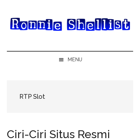
Skip
Skip
Skip
to
to
to
main
secondary
primary
content
menu
sidebar
Ronnie
Bersiaplah
untuk
Shellist
MENU
Petualangan
Slot
Anda
RTP Slot
Ciri-Ciri Situs Resmi