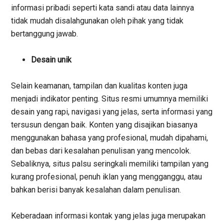
informasi pribadi seperti kata sandi atau data lainnya
tidak mudah disalahgunakan oleh pihak yang tidak
bertanggung jawab.
Desain unik
Selain keamanan, tampilan dan kualitas konten juga
menjadi indikator penting. Situs resmi umumnya memiliki
desain yang rapi, navigasi yang jelas, serta informasi yang
tersusun dengan baik. Konten yang disajikan biasanya
menggunakan bahasa yang profesional, mudah dipahami,
dan bebas dari kesalahan penulisan yang mencolok.
Sebaliknya, situs palsu seringkali memiliki tampilan yang
kurang profesional, penuh iklan yang mengganggu, atau
bahkan berisi banyak kesalahan dalam penulisan.
Keberadaan informasi kontak yang jelas juga merupakan