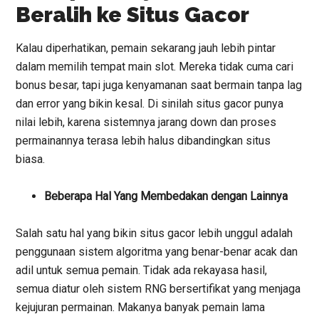
Beralih ke Situs Gacor
Kalau diperhatikan, pemain sekarang jauh lebih pintar
dalam memilih tempat main slot. Mereka tidak cuma cari
bonus besar, tapi juga kenyamanan saat bermain tanpa lag
dan error yang bikin kesal. Di sinilah situs gacor punya
nilai lebih, karena sistemnya jarang down dan proses
permainannya terasa lebih halus dibandingkan situs
biasa.
Beberapa Hal Yang Membedakan dengan Lainnya
Salah satu hal yang bikin situs gacor lebih unggul adalah
penggunaan sistem algoritma yang benar-benar acak dan
adil untuk semua pemain. Tidak ada rekayasa hasil,
semua diatur oleh sistem RNG bersertifikat yang menjaga
kejujuran permainan. Makanya banyak pemain lama