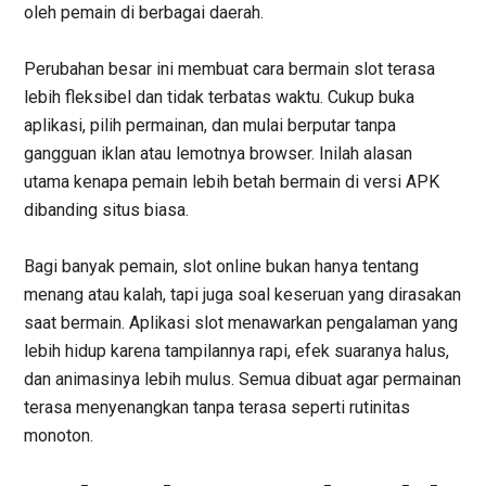
oleh pemain di berbagai daerah.
Perubahan besar ini membuat cara bermain slot terasa
lebih fleksibel dan tidak terbatas waktu. Cukup buka
aplikasi, pilih permainan, dan mulai berputar tanpa
gangguan iklan atau lemotnya browser. Inilah alasan
utama kenapa pemain lebih betah bermain di versi APK
dibanding situs biasa.
Bagi banyak pemain, slot online bukan hanya tentang
menang atau kalah, tapi juga soal keseruan yang dirasakan
saat bermain. Aplikasi slot menawarkan pengalaman yang
lebih hidup karena tampilannya rapi, efek suaranya halus,
dan animasinya lebih mulus. Semua dibuat agar permainan
terasa menyenangkan tanpa terasa seperti rutinitas
monoton.