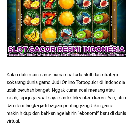
Kalau dulu main game cuma soal adu skill dan strategi,
sekarang dunia game Judi Online Terpopuler di Indonesia
udah berubah banget. Nggak cuma soal menang atau
kalah, tapi juga soal gaya dan koleksi item keren. Yap, skin
dan item langka jadi bagian penting yang bikin game
makin hidup dan bahkan ngelahirin “ekonomi” baru di dunia
virtual.