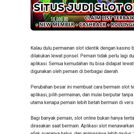
Kalau dulu permainan slot identik dengan kasino
dilakukan lewat ponsel. Pemain tidak perlu lagi 
aplikasi. Semua kemudahan itu bisa didapat lewat
digunakan oleh pemain di berbagai daerah.
Perubahan besar ini membuat cara bermain slot te
aplikasi, pilih permainan, dan mulai berputar tanp
utama kenapa pemain lebih betah bermain di vers
Bagi banyak pemain, slot online bukan hanya tent
dirasakan saat bermain. Aplikasi slot menawarkan
efek suaranya halus, dan animasinya lebih mulus