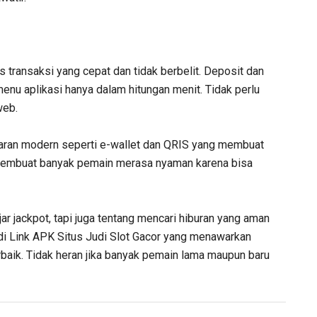
s transaksi yang cepat dan tidak berbelit. Deposit dan
enu aplikasi hanya dalam hitungan menit. Tidak perlu
web.
aran modern seperti e-wallet dan QRIS yang membuat
g membuat banyak pemain merasa nyaman karena bisa
.
r jackpot, tapi juga tentang mencari hiburan yang aman
 di Link APK Situs Judi Slot Gacor yang menawarkan
aik. Tidak heran jika banyak pemain lama maupun baru