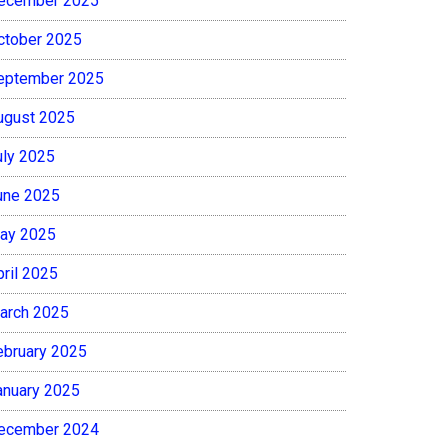
ecember 2025
ctober 2025
eptember 2025
ugust 2025
uly 2025
une 2025
ay 2025
pril 2025
arch 2025
ebruary 2025
anuary 2025
ecember 2024