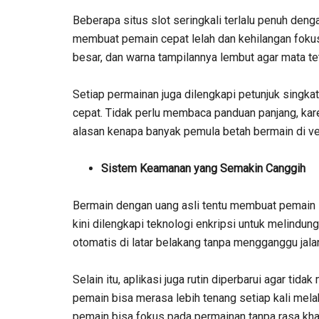
Beberapa situs slot seringkali terlalu penuh deng
membuat pemain cepat lelah dan kehilangan fokus
besar, dan warna tampilannya lembut agar mata t
Setiap permainan juga dilengkapi petunjuk sing
cepat. Tidak perlu membaca panduan panjang, kar
alasan kenapa banyak pemula betah bermain di ve
Sistem Keamanan yang Semakin Canggih
Bermain dengan uang asli tentu membuat pemain i
kini dilengkapi teknologi enkripsi untuk melindun
otomatis di latar belakang tanpa mengganggu jal
Selain itu, aplikasi juga rutin diperbarui agar ti
pemain bisa merasa lebih tenang setiap kali melak
pemain bisa fokus pada permainan tanpa rasa kha