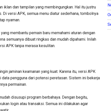
N
an iklan dan tampilan yang membingungkan. Hal itu justru
. Di versi APK, semua menu diatur sederhana, tombolnya
O
etap nyaman.
S
kat yang membantu pemain baru memahami aturan dengan
ena semuanya dibuat ringkas dan mudah dipahami. Inilah
rsi APK tanpa merasa kesulitan.
ngin jaminan keamanan yang kuat. Karena itu, versi APK
gi data pengguna dari potensi peretasan. Sistem ini bekerja
annya permainan.
dak mudah disusupi program berbahaya. Dengan begitu,
ukan login atau transaksi. Semua ini dilakukan agar
watir.