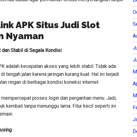
D
O
nk APK Situs Judi Slot
S
in Nyaman
A
J
 dan Stabil di Segala Kondisi
J
PK adalah kecepatan akses yang lebih stabil. Tidak ada
M
i tengah jalan karena jaringan kurang kuat. Hal ini terjadi
lan ringan di berbagai kondisi koneksi internet.
A
M
u mempercepat proses login dan pergantian menu. Jadi,
k kembali tanpa menunggu lama. Fitur kecil seperti ini
F
pemain.
J
Pusing
D