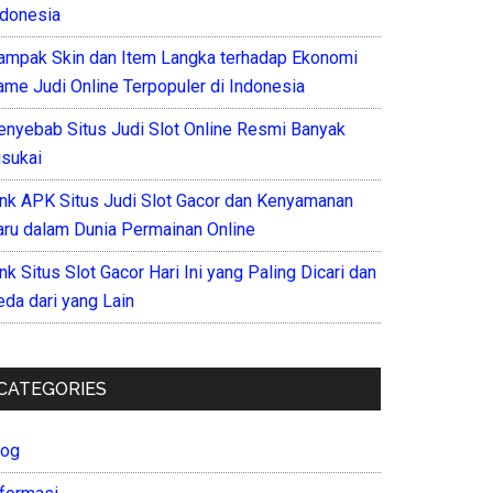
ndonesia
ampak Skin dan Item Langka terhadap Ekonomi
ame Judi Online Terpopuler di Indonesia
enyebab Situs Judi Slot Online Resmi Banyak
isukai
ink APK Situs Judi Slot Gacor dan Kenyamanan
aru dalam Dunia Permainan Online
nk Situs Slot Gacor Hari Ini yang Paling Dicari dan
eda dari yang Lain
CATEGORIES
log